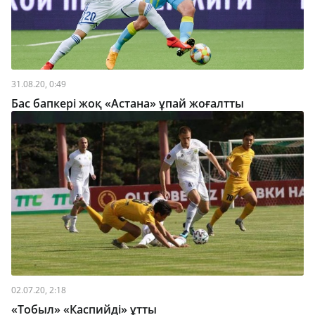
31.08.20, 0:49
Бас бапкері жоқ «Астана» ұпай жоғалтты
02.07.20, 2:18
«Тобыл» «Каспийді» ұтты