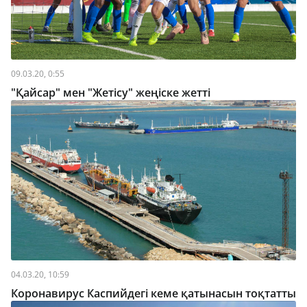
09.03.20, 0:55
"Қайсар" мен "Жетісу" жеңіске жетті
04.03.20, 10:59
Коронавирус Каспийдегі кеме қатынасын тоқтатты