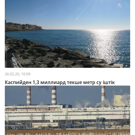
26.02.20, 10:09
Каспийден 1,3 миллиард текше метр су іштік