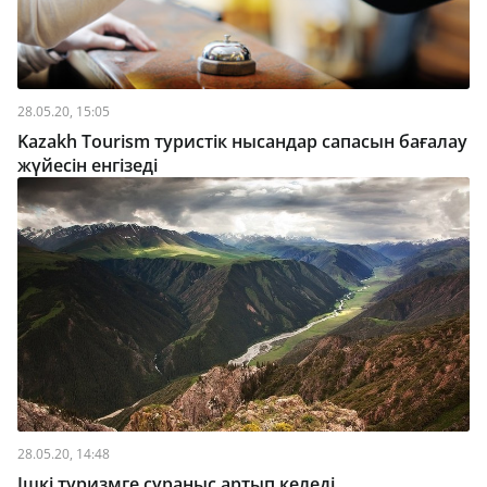
28.05.20, 15:05
Kazakh Tourism туристік нысандар сапасын бағалау
жүйесін енгізеді
28.05.20, 14:48
Ішкі туризмге сұраныс артып келеді