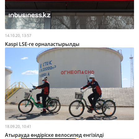
14.10.20, 13:57
Kaspi LSE-ге орналастырылды
18.09.20, 10:41
Атырауда өндіріске велосипед енгізілді