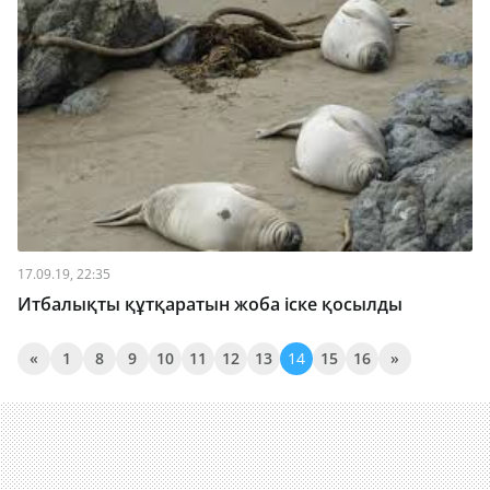
17.09.19, 22:35
Итбалықты құтқаратын жоба іске қосылды
«
1
8
9
10
11
12
13
14
15
16
»