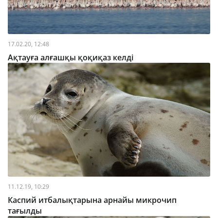
17.02.20, 12:48
Ақтауға алғашқы қоқиқаз келді
11.12.19, 10:29
Каспий итбалықтарына арнайы микрочип
тағылды