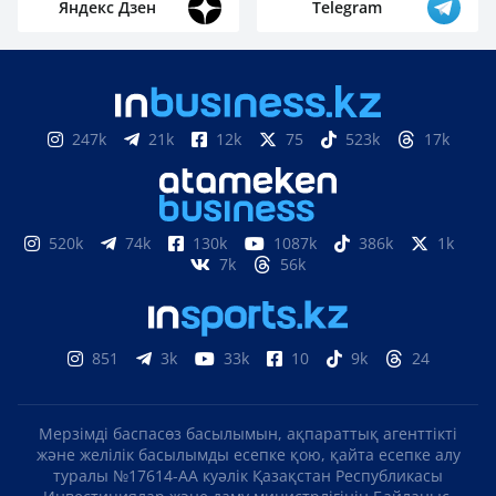
Яндекс Дзен
Telegram
247k
21k
12k
75
523k
17k
520k
74k
130k
1087k
386k
1k
7k
56k
851
3k
33k
10
9k
24
Мерзімді баспасөз басылымын, ақпараттық агенттікті
және желілік басылымды есепке қою, қайта есепке алу
туралы №17614-АА куәлік Қазақстан Республикасы