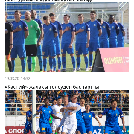
19.03.20, 14:32
«Каспий» жалақы төлеуден бас тартты