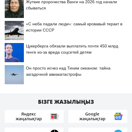
Жуткие пророчества Ванги на 2026 год начали
сбываться
«С неба падали люди»: самый кровавый теракт в
истории СССР
Цукерберга обязали выплатить почти 450 млрд
тенге из-за вреда соцсетей детям
Он просто исчез над Тихим океаном: тайна
загадочной авиакатастрофы
БІЗГЕ ЖАЗЫЛЫҢЫЗ
Яндекс
Google
жаңалықтар
жаңалықтар