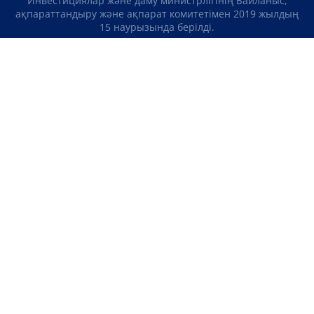
Инвестициялар және даму министрлігінің Байланыс,
ақпараттандыру және ақпарат комитетімен 2019 жылдың
15 наурызында берілді.
Отандық теле-, радиоарнаны есепке қою туралы
№KZ23VJB00000123 куәлік Қазақстан Республикасы
Инвестициялар және даму министрлігінің Байланыс,
ақпараттандыру және ақпарат комитетімен 2016 жылдың 8
қыркүйегінде берілді.
МАТЕРИАЛДАРДЫ ПАЙДАЛАНУ ТУРАЛЫ КЕЛІСІМ
БІЗ ТУРАЛЫ
БАЙЛАНЫСТАР
ЖОБАЛАР
БОС ЖҰМЫС ОРЫНДАРЫ
РЕЙТИНГТЕР
«Atameken Business» Медиахолдингі
ҚҰПИЯЛЫЛЫҚ САЯСАТЫ