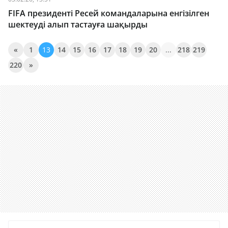
FIFA президенті Ресей командаларына енгізілген
шектеуді алып тастауға шақырды
«
1
13
14
15
16
17
18
19
20
...
218
219
220
»