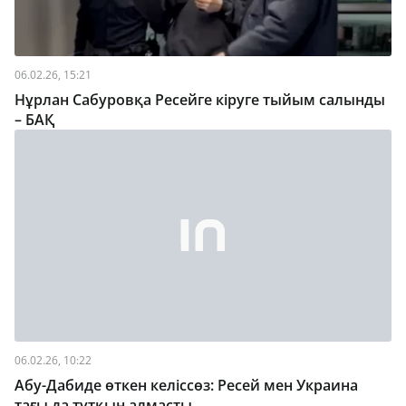
06.02.26, 15:21
Нұрлан Сабуровқа Ресейге кіруге тыйым салынды
– БАҚ
06.02.26, 10:22
Абу-Дабиде өткен келіссөз: Ресей мен Украина
тағы да тұтқын алмасты