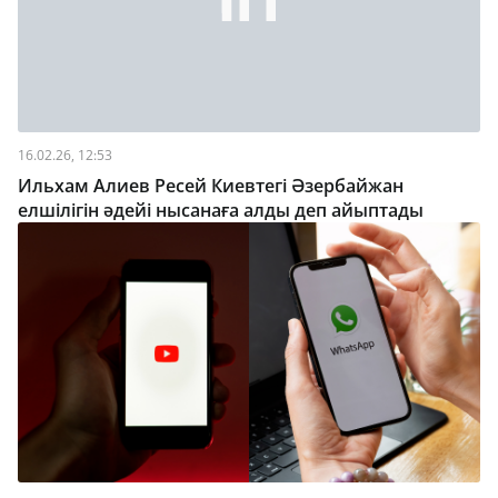
16.02.26, 12:53
Ильхам Алиев Ресей Киевтегі Әзербайжан
елшілігін әдейі нысанаға алды деп айыптады