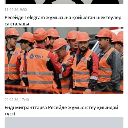
11.02.26, 9:50
Ресейде Telegram жұмысына қойылған шектеулер
сақталады
09.02.26, 17:40
Енді мигранттарға Ресейде жұмыс істеу қиындай
түсті