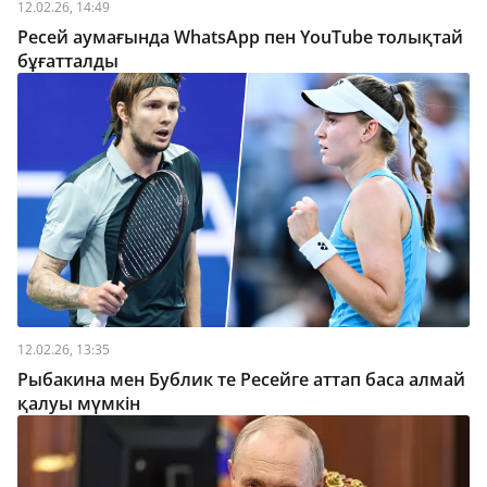
12.02.26, 14:49
Ресей аумағында WhatsApp пен YouTube толықтай
бұғатталды
12.02.26, 13:35
Рыбакина мен Бублик те Ресейге аттап баса алмай
қалуы мүмкін