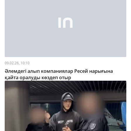
09.02.26, 10:10
Әлемдегі алып компаниялар Ресей нарығына
қайта оралуды көздеп отыр