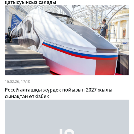
қатысуынсыз салады
16.02.26, 17:10
Ресей алғашқы жүрдек пойызын 2027 жылы
сынақтан өткізбек