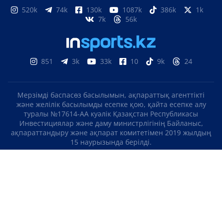
520k
74k
130k
1087k
386k
1k
7k
56k
851
3k
33k
10
9k
24
Мерзімді баспасөз басылымын, ақпараттық агенттікті
және желілік басылымды есепке қою, қайта есепке алу
туралы №17614-АА куәлік Қазақстан Республикасы
Инвестициялар және даму министрлігінің Байланыс,
ақпараттандыру және ақпарат комитетімен 2019 жылдың
15 наурызында берілді.
Отандық теле-, радиоарнаны есепке қою туралы
№KZ23VJB00000123 куәлік Қазақстан Республикасы
Инвестициялар және даму министрлігінің Байланыс,
ақпараттандыру және ақпарат комитетімен 2016 жылдың 8
қыркүйегінде берілді.
МАТЕРИАЛДАРДЫ ПАЙДАЛАНУ ТУРАЛЫ КЕЛІСІМ