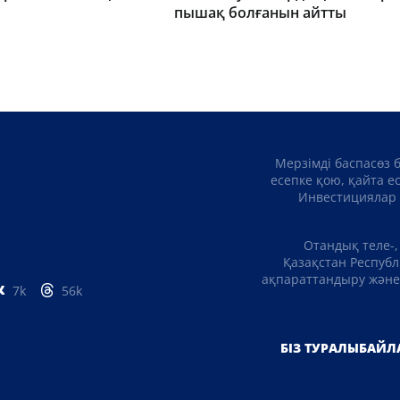
пышақ болғанын айтты
Мерзімді баспасөз 
есепке қою, қайта е
Инвестициялар 
Отандық теле-,
Қазақстан Республ
ақпараттандыру және 
7k
56k
БІЗ ТУРАЛЫ
БАЙЛ