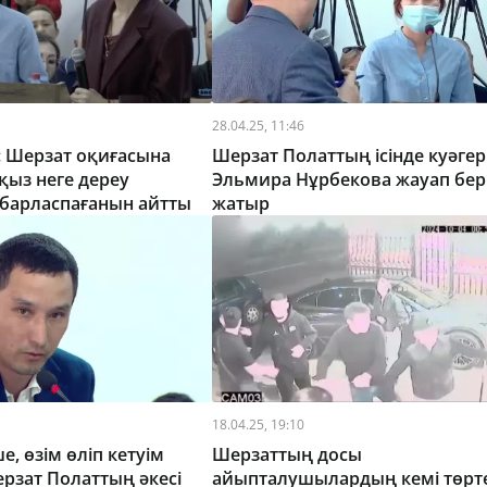
28.04.25, 11:46
: Шерзат оқиғасына
Шерзат Полаттың ісінде куәгер
 қыз неге дереу
Эльмира Нұрбекова жауап бер
абарласпағанын айтты
жатыр
18.04.25, 19:10
, өзім өліп кетуім
Шерзаттың досы
ерзат Полаттың әкесі
айыпталушылардың кемі төрте