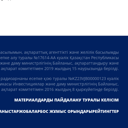
басылымын, ақпараттық агенттікті және желілік басылымды
сепке алу туралы №17614-АА куәлік Қазақстан Республикасы
және даму министрлігінің Байланыс, ақпараттандыру және
ақпарат комитетімен 2019 жылдың 15 наурызында берілді.
 радиоарнаны есепке қою туралы №KZ23VJB00000123 куәлік
икасы Инвестициялар және даму министрлігінің Байланыс,
ақпарат комитетімен 2016 жылдың 8 қыркүйегінде берілді.
МАТЕРИАЛДАРДЫ ПАЙДАЛАНУ ТУРАЛЫ КЕЛІСІМ
АНЫСТАР
ЖОБАЛАР
БОС ЖҰМЫС ОРЫНДАРЫ
РЕЙТИНГТЕР