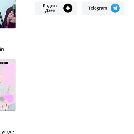
Яндекс
Telegram
Дзен
іп
уінде