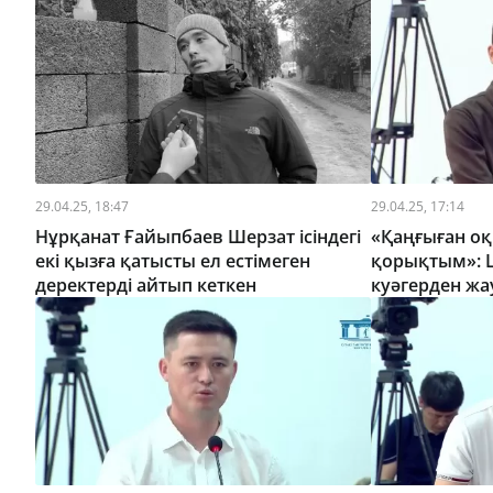
29.04.25, 18:47
29.04.25, 17:14
Нұрқанат Ғайыпбаев Шерзат ісіндегі
«Қаңғыған оқ 
екі қызға қатысты ел естімеген
қорықтым»: Ш
деректерді айтып кеткен
куәгерден ж