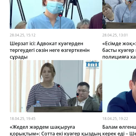
28.04.25, 15:12
28.04.25, 13:01
Шерзат ісі: Адвокат куәгерден
«Есімде жоқ»
тергеудегі сөзін неге өзгерткенін
басты куәгер
сұрады
полицияға х
18.04.25, 19:45
18.04.25, 19:22
«Жедел жәрдем шақыруға
Балам өлгенше
қорықтым»: Сотта екі куәгер қыздың
керек еді – Ш