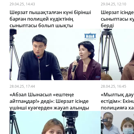
29.04.25, 14:43
29.04.25, 12:10
Шерзат пышақталған күні бірінші
Шерзат ісінд
барған полицей күдіктінің
сыныптасы ку
сыныптасы болып шықты
берді
28.04.25, 17:44
28.04.25, 16:45
«Абзал Шынасыл «ештеңе
«Мылтық дауы
айтпаңдар!» деді»: Шерзат ісінде
естідім»: Екі
үшінші куәгерден жауап алынды
полицияға ха