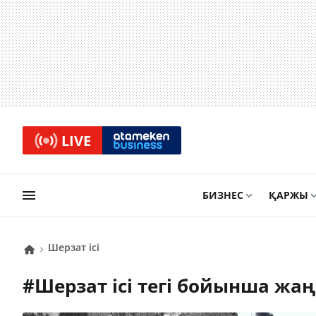
LIVE
БИЗНЕС
ҚАРЖЫ
Шерзат ісі
#
Шерзат ісі
тегі бойынша жа