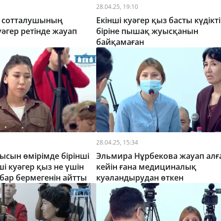
28.04.25, 19:10
е сотталушының
Екінші куәгер қыз басты күдікті
әгер ретінде жауап
біріне пышақ жуысқанын
байқамаған
28.04.25, 15:34
сын өмірімде бірінші
Эльмира Нұрбекова жауап алғ
нші куәгер қыз не үшін
кейін ғана медициналық
бар бермегенін айтты
куәландырудан өткен