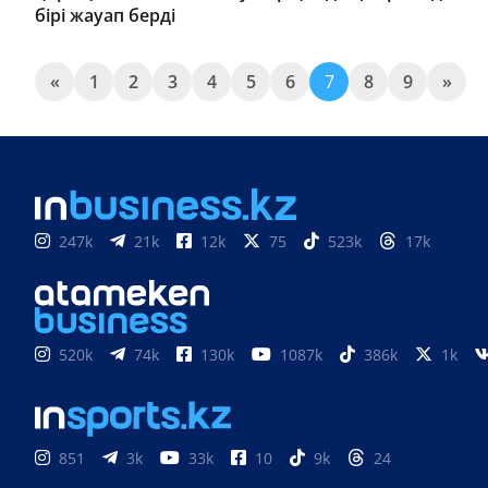
бірі жауап берді
«
1
2
3
4
5
6
7
8
9
»
247k
21k
12k
75
523k
17k
520k
74k
130k
1087k
386k
1k
851
3k
33k
10
9k
24