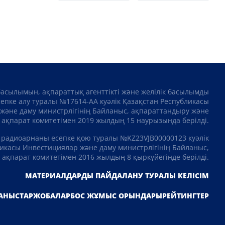
басылымын, ақпараттық агенттікті және желілік басылымды
сепке алу туралы №17614-АА куәлік Қазақстан Республикасы
және даму министрлігінің Байланыс, ақпараттандыру және
ақпарат комитетімен 2019 жылдың 15 наурызында берілді.
 радиоарнаны есепке қою туралы №KZ23VJB00000123 куәлік
икасы Инвестициялар және даму министрлігінің Байланыс,
ақпарат комитетімен 2016 жылдың 8 қыркүйегінде берілді.
МАТЕРИАЛДАРДЫ ПАЙДАЛАНУ ТУРАЛЫ КЕЛІСІМ
АНЫСТАР
ЖОБАЛАР
БОС ЖҰМЫС ОРЫНДАРЫ
РЕЙТИНГТЕР
Telegram арнамызға жазылыңыз!