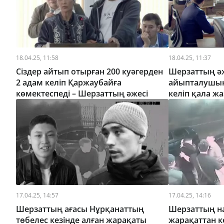
18.04.25, 11:58
18.04.25, 11:37
Сіздер айтып отырған 200 куәгерден
Шерзаттың ә
2 адам келіп Қаржаубайға
айыпталушын
көмектеспеді – Шерзаттың әжесі
келіп қала ж
17.04.25, 14:57
17.04.25, 14:16
Шерзаттың ағасы Нұрқанаттың
Шерзаттың н
төбелес кезінде алған жарақаты
жарақаттан к