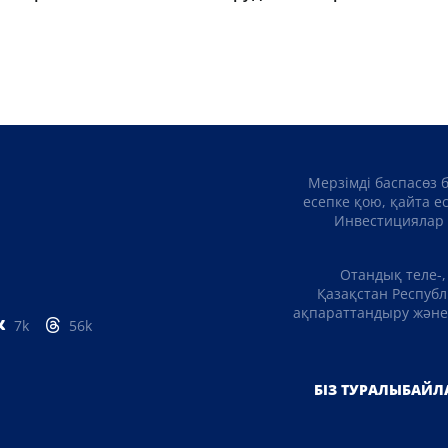
Мерзімді баспасөз 
есепке қою, қайта е
Инвестициялар 
Отандық теле-,
Қазақстан Республ
ақпараттандыру және 
7k
56k
БІЗ ТУРАЛЫ
БАЙЛ