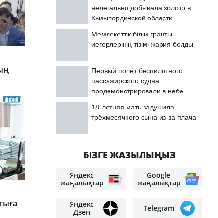
нелегально добывала золото в
Кызылординской области
Мемлекеттік білім гранты
иегерлерінің тізімі жария болды
ың
Первый полёт беспилотного
пассажирского судна
продемонстрировали в небе
Астаны
18-летняя мать задушила
трёхмесячного сына из-за плача
БІЗГЕ ЖАЗЫЛЫҢЫЗ
Яндекс
Google
жаңалықтар
жаңалықтар
тыға
Яндекс
Telegram
Дзен