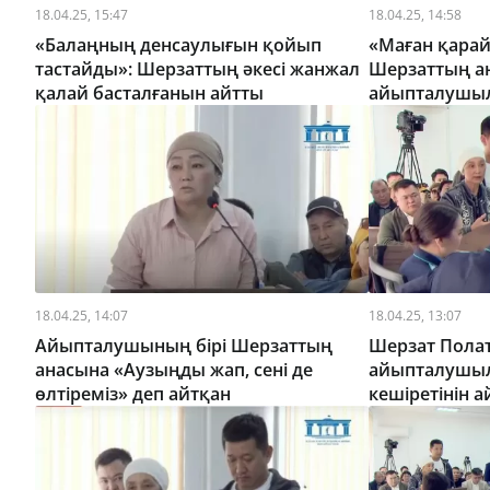
18.04.25, 15:47
18.04.25, 14:58
«Балаңның денсаулығын қойып
«Маған қарай
тастайды»: Шерзаттың әкесі жанжал
Шерзаттың а
қалай басталғанын айтты
айыпталушыла
қыз туралы
18.04.25, 14:07
18.04.25, 13:07
Айыпталушының бірі Шерзаттың
Шерзат Полат
анасына «Аузыңды жап, сені де
айыпталушыл
өлтіреміз» деп айтқан
кешіретінін 