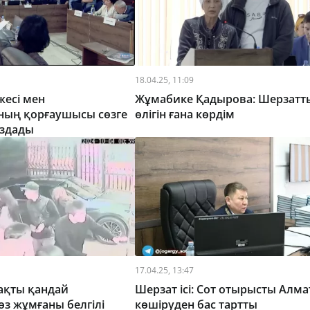
18.04.25, 11:09
жесі мен
Жұмабике Қадырова: Шерзатт
ың қорғаушысы сөзге
өлігін ғана көрдім
аздады
17.04.25, 13:47
ақты қандай
Шерзат ісі: Сот отырысты Алма
өз жұмғаны белгілі
көшіруден бас тартты