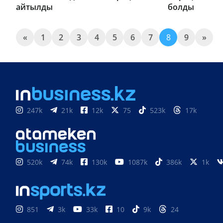
айтылды
болды
«
1
2
3
4
5
6
7
8
9
»
247k
21k
12k
75
523k
17k
520k
74k
130k
1087k
386k
1k
851
3k
33k
10
9k
24