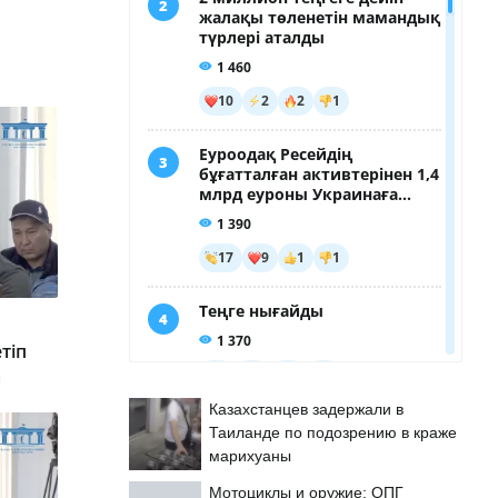
тіп
а
Казахстанцев задержали в
Таиланде по подозрению в краже
марихуаны
Мотоциклы и оружие: ОПГ