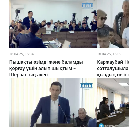
18.04.25, 16:34
18.04.25, 16:09
Пышақты өзімді және баламды
Қаржаубай 
қорғау үшін алып шықтым –
сотталушылар
Шерзаттың әкесі
қыздың не іст