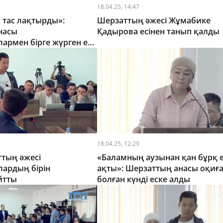
18.04.25, 14:47
 тас лақтырды»:
Шерзаттың әжесі Жұмабике
насы
Қадырова есінен танып қалды
рмен бірге жүрген екі
18.04.25, 12:29
тың әжесі
«Баламның аузынан қан бұрқ е
ардың бірін
ақты»: Шерзаттың анасы оқиғ
айтты
болған күнді еске алды