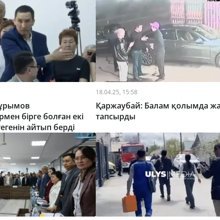
18.04.25, 15:58
Нұрымов
Қаржаубай: Балам қолымда ж
мен бірге болған екі
тапсырды
егенін айтып берді