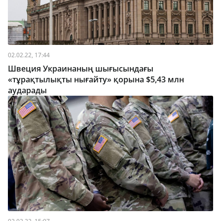
02.02.22, 17:44
Швеция Украинаның шығысындағы
«тұрақтылықты нығайту» қорына $5,43 млн
аударады