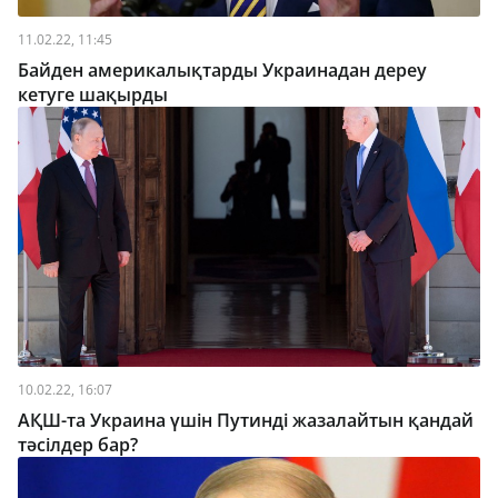
11.02.22, 11:45
Байден америкалықтарды Украинадан дереу
кетуге шақырды
10.02.22, 16:07
АҚШ-та Украина үшін Путинді жазалайтын қандай
тәсілдер бар?