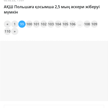
02.02.22, 15:07
АҚШ Польшаға қосымша 2,5 мың әскери жіберуі
мүмкін
«
1
99
100
101
102
103
104
105
106
...
108
109
110
»