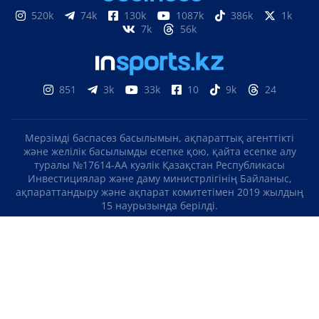
520k
74k
130k
1087k
386k
1k
7k
56k
851
3k
33k
10
9k
24
Мерзімді баспасөз басылымын, ақпараттық агенттікті
және желілік басылымды есепке қою, қайта есепке алу
туралы №17614-АА куәлік Қазақстан Республикасы
Инвестициялар және даму министрлігінің Байланыс,
ақпараттандыру және ақпарат комитетімен 2019 жылдың
15 наурызында берілді.
Отандық теле-, радиоарнаны есепке қою туралы
№KZ23VJB00000123 куәлік Қазақстан Республикасы
Инвестициялар және даму министрлігінің Байланыс,
ақпараттандыру және ақпарат комитетімен 2016 жылдың 8
қыркүйегінде берілді.
МАТЕРИАЛДАРДЫ ПАЙДАЛАНУ ТУРАЛЫ КЕЛІСІМ