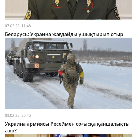
07.02.22, 11:48
Беларусь: Украина жағдайды ушықтырып отыр
03.02.22, 20:45
Украина армиясы Ресеймен соғысқа қаншалықты
әзір?