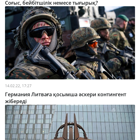
Соғыс, бейбітшілік немесе тығырық?
14.02.22, 17:27
Германия Литваға қосымша әскери контингент
жібереді