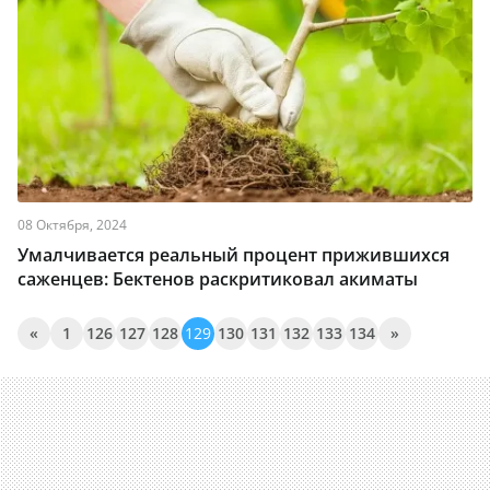
08 Октября, 2024
Умалчивается реальный процент прижившихся
саженцев: Бектенов раскритиковал акиматы
«
1
126
127
128
129
130
131
132
133
134
»