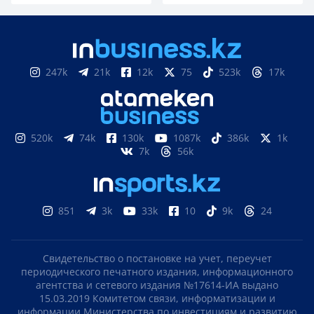
247k
21k
12k
75
523k
17k
520k
74k
130k
1087k
386k
1k
7k
56k
851
3k
33k
10
9k
24
Свидетельство о постановке на учет, переучет
периодического печатного издания, информационного
агентства и сетевого издания №17614-ИА выдано
15.03.2019 Комитетом связи, информатизации и
информации Министерства по инвестициям и развитию