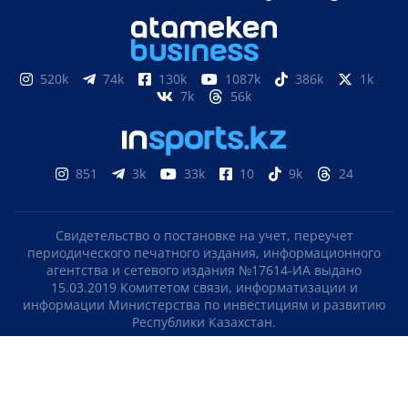
520k
74k
130k
1087k
386k
1k
7k
56k
851
3k
33k
10
9k
24
Свидетельство о постановке на учет, переучет
периодического печатного издания, информационного
агентства и сетевого издания №17614-ИА выдано
15.03.2019 Комитетом связи, информатизации и
информации Министерства по инвестициям и развитию
Республики Казахстан.
Свидетельство о постановке на учет отечественного
телерадио канала №KZ23VJB00000123 выдано 08.09.2016
Комитетом связи, информатизации и информации
Министерства по инвестициям и развитию Республики