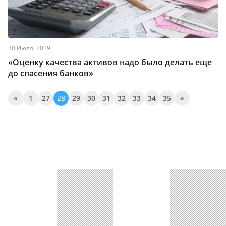
30 Июля, 2019
«Оценку качества активов надо было делать еще
до спасения банков»
«
1
27
28
29
30
31
32
33
34
35
»