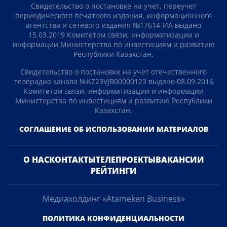
Яндекс Дзен
Telegram
247k
21k
12k
75
523k
17k
520k
74k
130k
1087k
386k
1k
7k
56k
851
3k
33k
10
9k
24
Свидетельство о постановке на учет, переучет
периодического печатного издания, информационного