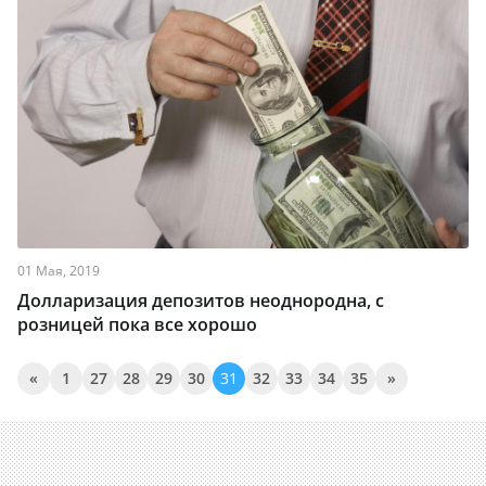
01 Мая, 2019
Долларизация депозитов неоднородна, с
розницей пока все хорошо
«
1
27
28
29
30
31
32
33
34
35
»