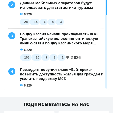
Пилота задержали после рейса, а теперь ему
грозит смертная казнь: что нашли в его сумке