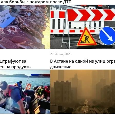
 для борьбы с пожаром
после ДТП
27 Июля, 2025
штрафуют за
В Астане на одной из улиц огр
ен на продукты
движение