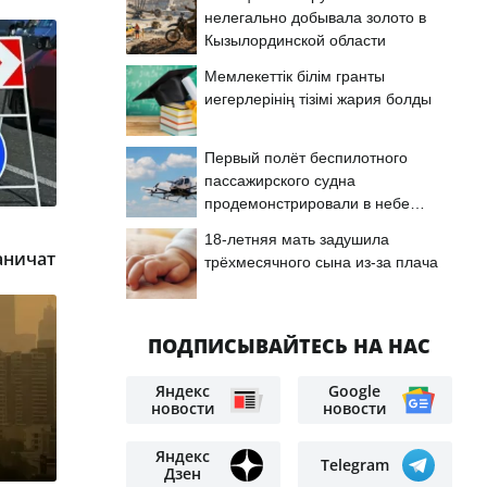
нелегально добывала золото в
Кызылординской области
Мемлекеттік білім гранты
иегерлерінің тізімі жария болды
Первый полёт беспилотного
пассажирского судна
продемонстрировали в небе
Астаны
18-летняя мать задушила
аничат
трёхмесячного сына из-за плача
ПОДПИСЫВАЙТЕСЬ НА НАС
Яндекс
Google
новости
новости
Яндекс
Telegram
Дзен