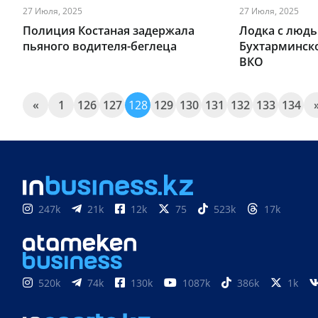
27 Июля, 2025
27 Июля, 2025
Полиция Костаная задержала
Лодка с людь
пьяного водителя-беглеца
Бухтарминск
ВКО
«
1
126
127
128
129
130
131
132
133
134
247k
21k
12k
75
523k
17k
520k
74k
130k
1087k
386k
1k