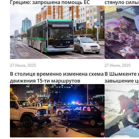
Грецию: запрошена помощь ЕС
стянуло силы
27 Июля, 2025
27 Июля, 2025
В столице временно изменена схема
В Шымкенте 
движения 15-ти маршрутов
завышение ц