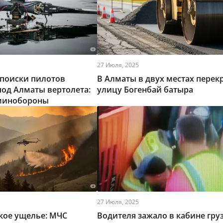
27 Июля, 2025
поиски пилотов
В Алматы в двух местах перек
од Алматы вертолета:
улицу Богенбай батыра
 минобороны
27 Июля, 2025
кое ущелье: МЧС
Водителя зажало в кабине гру