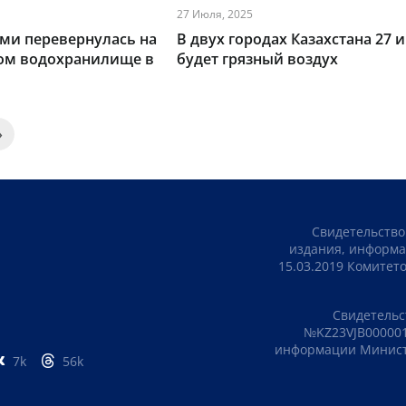
27 Июля, 2025
ми перевернулась на
В двух городах Казахстана 27 
ом водохранилище в
будет грязный воздух
»
Свидетельство
издания, информа
15.03.2019 Комите
Свидетельс
№KZ23VJB000001
информации Министе
7k
56k