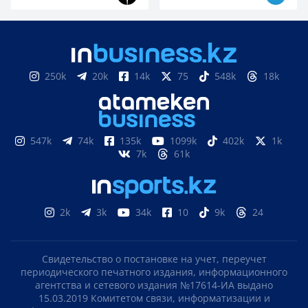
250k
20k
14k
75
548k
18k
547k
74k
135k
1099k
402k
1k
7k
61k
2k
3k
34k
10
9k
24
Свидетельство о постановке на учет, переучет
периодического печатного издания, информационного
агентства и сетевого издания №17614-ИА выдано
15.03.2019 Комитетом связи, информатизации и