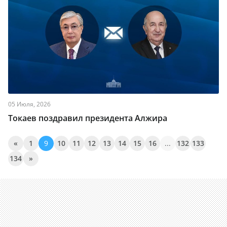
05 Июля, 2026
Токаев поздравил президента Алжира
«
1
9
10
11
12
13
14
15
16
...
132
133
134
»