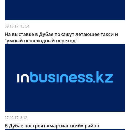
08.10.17, 15:54
На выставке в Дубае покажут летающее такси и
"умный пешеходный переход"
27.09.17, 8:12
В Дубае построят «марсианский» район