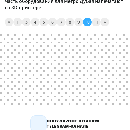
Часть оборудования для метро Дубая напечатают
на 3D-принтере
«
1
3
4
5
6
7
8
9
10
11
»