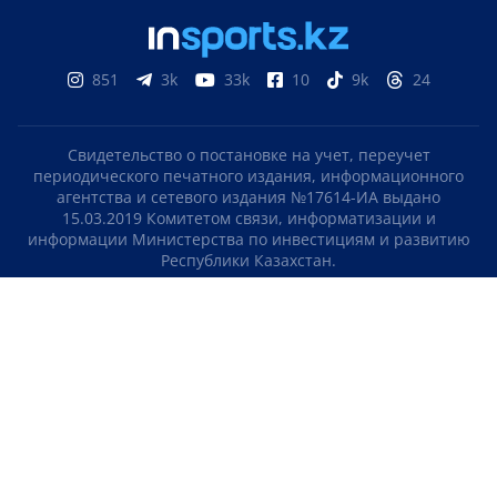
851
3k
33k
10
9k
24
Свидетельство о постановке на учет, переучет
периодического печатного издания, информационного
агентства и сетевого издания №17614-ИА выдано
15.03.2019 Комитетом связи, информатизации и
информации Министерства по инвестициям и развитию
Республики Казахстан.
Свидетельство о постановке на учет отечественного
телерадио канала №KZ23VJB00000123 выдано 08.09.2016
Комитетом связи, информатизации и информации
Министерства по инвестициям и развитию Республики
Казахстан.
СОГЛАШЕНИЕ ОБ ИСПОЛЬЗОВАНИИ МАТЕРИАЛОВ
О НАС
КОНТАКТЫ
ТЕЛЕПРОЕКТЫ
ВАКАНСИИ