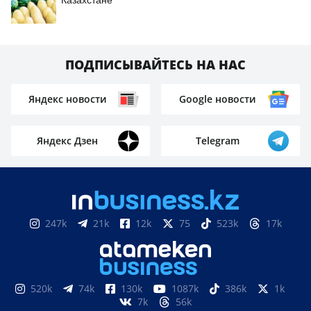
Казахстане
ПОДПИСЫВАЙТЕСЬ НА НАС
Яндекс новости
Google новости
Яндекс Дзен
Telegram
247k
21k
12k
75
523k
17k
520k
74k
130k
1087k
386k
1k
7k
56k