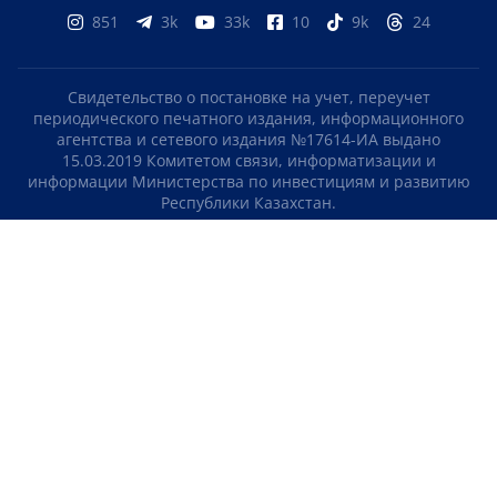
851
3k
33k
10
9k
24
Свидетельство о постановке на учет, переучет
периодического печатного издания, информационного
агентства и сетевого издания №17614-ИА выдано
15.03.2019 Комитетом связи, информатизации и
информации Министерства по инвестициям и развитию
Республики Казахстан.
Свидетельство о постановке на учет отечественного
телерадио канала №KZ23VJB00000123 выдано 08.09.2016
Комитетом связи, информатизации и информации
Министерства по инвестициям и развитию Республики
Казахстан.
СОГЛАШЕНИЕ ОБ ИСПОЛЬЗОВАНИИ МАТЕРИАЛОВ
О НАС
КОНТАКТЫ
ТЕЛЕПРОЕКТЫ
ВАКАНСИИ
РЕЙТИНГИ