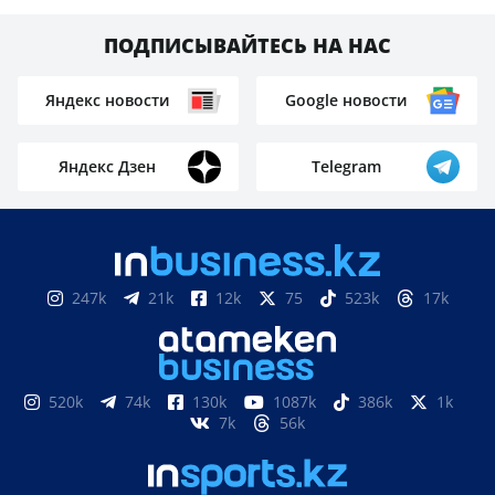
ПОДПИСЫВАЙТЕСЬ НА НАС
Яндекс новости
Google новости
Яндекс Дзен
Telegram
247k
21k
12k
75
523k
17k
520k
74k
130k
1087k
386k
1k
7k
56k