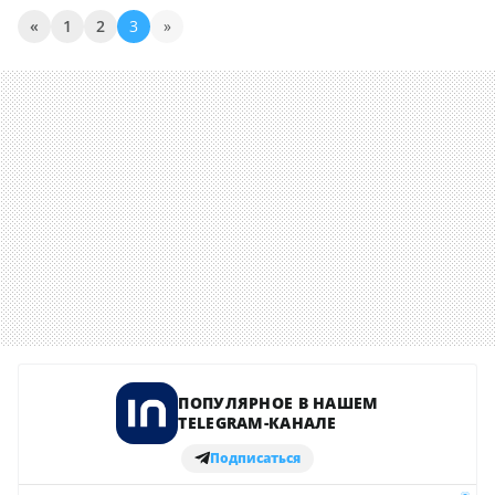
«
1
2
3
»