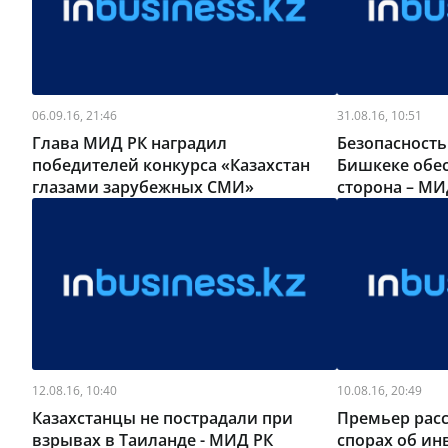
06.09.16, 21:46
31.08.16, 10:51
Глава МИД РК наградил
Безопасность
победителей конкурса «Казахстан
Бишкеке обес
глазами зарубежных СМИ»
сторона – МИ
12.08.16, 10:40
10.08.16, 20:49
Казахстанцы не пострадали при
Премьер рас
взрывах в Таиланде - МИД РК
спорах об ин