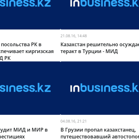
21.08.16, 14:48
 посольства РК в
Казахстан решительно осужда
печивает киргизская
теракт в Турции - МИД
Д РК
04.08.16, 21:21
судит МИД и МИР в
В Грузии пропал казахстанец,
вестициях
путешествовавший автостопо