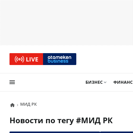
LIVE
БИЗНЕС
ФИНАН
МИД РК
Новости по тегу #
МИД РК