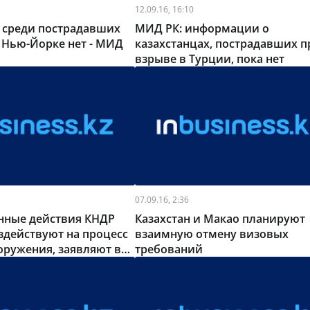
12.09.16, 16:10
 среди пострадавших
МИД РК: информации о
 Нью-Йорке нет - МИД
казахстанцах, пострадавших п
взрыве в Турции, пока нет
07.09.16, 2:36
енные действия КНДР
Казахстан и Макао планируют
здействуют на процесс
взаимную отмену визовых
оружения, заявляют в
требований