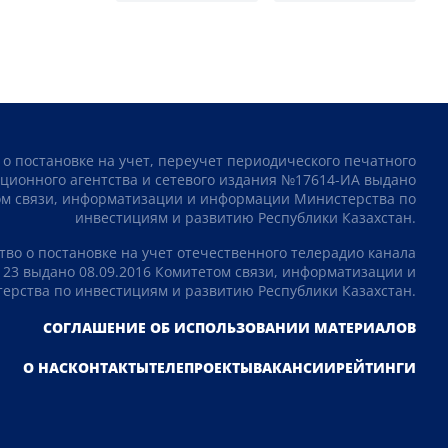
 о постановке на учет, переучет периодического печатного
ционного агентства и сетевого издания №17614-ИА выдано
том связи, информатизации и информации Министерства по
инвестициям и развитию Республики Казахстан.
тво о постановке на учет отечественного телерадио канала
23 выдано 08.09.2016 Комитетом связи, информатизации и
рства по инвестициям и развитию Республики Казахстан.
СОГЛАШЕНИЕ ОБ ИСПОЛЬЗОВАНИИ МАТЕРИАЛОВ
О НАС
КОНТАКТЫ
ТЕЛЕПРОЕКТЫ
ВАКАНСИИ
РЕЙТИНГИ