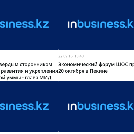
22.09.16, 13:40
 твердым сторонником
Экономический форум ШОС п
 развития и укрепления
20 октября в Пекине
ой уммы - глава МИД