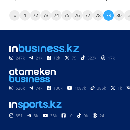
«
1
72
73
74
75
76
77
78
79
80
247k
21k
12k
75
523k
17k
520k
74k
130k
1087k
386k
1k
851
3k
33k
10
9k
24