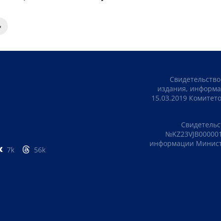
»
Свидетельство
издания, информа
15.03.2019 Комите
Свидетельс
№KZ23VJB000001
информации Министе
7k
56k