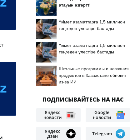
атауын өзгертті
Үкімет азаматтарға 1,5 миллион
теңгеден үлестіре бастады
ет
Үкімет азаматтарға 1,5 миллион
теңгеден үлестіре бастады
Школьные программы и названия
предметов в Казахстане обновят
из-за ИИ
ПОДПИСЫВАЙТЕСЬ НА НАС
Яндекс
Google
новости
новости
Яндекс
Telegram
Дзен
м