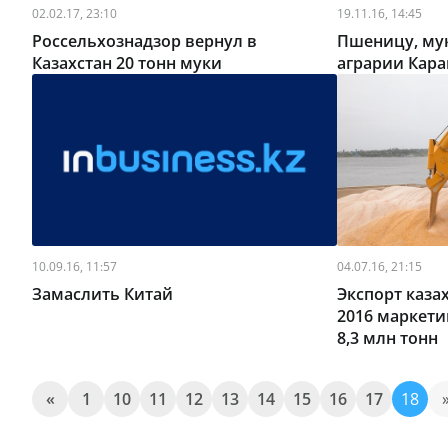
02.02.17, 23:10
19.11.16, 14:45
Россельхознадзор вернул в
Пшеницу, мук
Казахстан 20 тонн муки
аграрии Кара
10.09.16, 11:57
04.07.16, 21:15
Замаслить Китай
Экспорт казах
2016 маркети
8,3 млн тонн
«
1
10
11
12
13
14
15
16
17
18