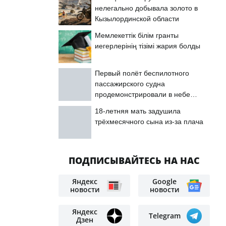
нелегально добывала золото в
Кызылординской области
Мемлекеттік білім гранты
иегерлерінің тізімі жария болды
Первый полёт беспилотного
пассажирского судна
продемонстрировали в небе
Астаны
18-летняя мать задушила
трёхмесячного сына из-за плача
ПОДПИСЫВАЙТЕСЬ НА НАС
Яндекс
Google
новости
новости
Яндекс
Telegram
Дзен