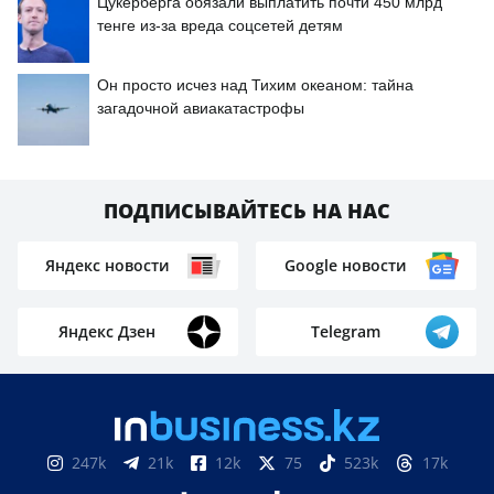
Цукерберга обязали выплатить почти 450 млрд
тенге из-за вреда соцсетей детям
Он просто исчез над Тихим океаном: тайна
загадочной авиакатастрофы
ПОДПИСЫВАЙТЕСЬ НА НАС
Яндекс новости
Google новости
Яндекс Дзен
Telegram
247k
21k
12k
75
523k
17k