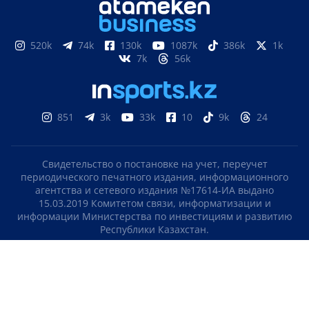
520k
74k
130k
1087k
386k
1k
7k
56k
851
3k
33k
10
9k
24
Свидетельство о постановке на учет, переучет
периодического печатного издания, информационного
агентства и сетевого издания №17614-ИА выдано
15.03.2019 Комитетом связи, информатизации и
информации Министерства по инвестициям и развитию
Республики Казахстан.
Свидетельство о постановке на учет отечественного
телерадио канала №KZ23VJB00000123 выдано 08.09.2016
Комитетом связи, информатизации и информации
Министерства по инвестициям и развитию Республики
Казахстан.