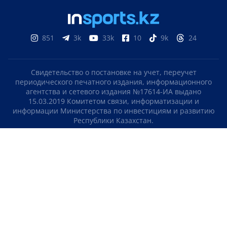
851
3k
33k
10
9k
24
Свидетельство о постановке на учет, переучет
периодического печатного издания, информационного
агентства и сетевого издания №17614-ИА выдано
15.03.2019 Комитетом связи, информатизации и
информации Министерства по инвестициям и развитию
Республики Казахстан.
Свидетельство о постановке на учет отечественного
телерадио канала №KZ23VJB00000123 выдано 08.09.2016
Комитетом связи, информатизации и информации
Министерства по инвестициям и развитию Республики
Казахстан.
СОГЛАШЕНИЕ ОБ ИСПОЛЬЗОВАНИИ МАТЕРИАЛОВ
О НАС
КОНТАКТЫ
ТЕЛЕПРОЕКТЫ
ВАКАНСИИ