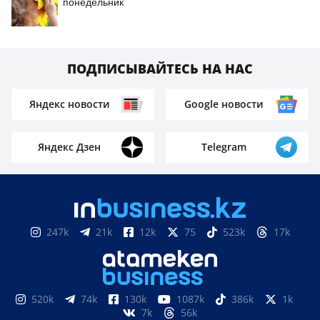
понедельник
ПОДПИСЫВАЙТЕСЬ НА НАС
Яндекс новости
Google новости
Яндекс Дзен
Telegram
247k
21k
12k
75
523k
17k
520k
74k
130k
1087k
386k
1k
7k
56k