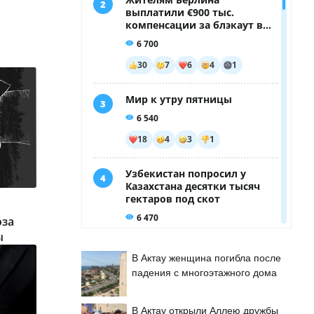
оза
ы
В Актау женщина погибла после
падения с многоэтажного дома
В Актау открыли Аллею дружбы