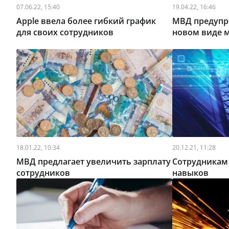
07.06.22, 15:40
19.04.22, 16:46
Apple ввела более гибкий график
МВД предупр
для своих сотрудников
новом виде 
18.01.22, 10:34
20.12.21, 11:28
МВД предлагает увеличить зарплату
Сотрудникам н
сотрудников
навыков