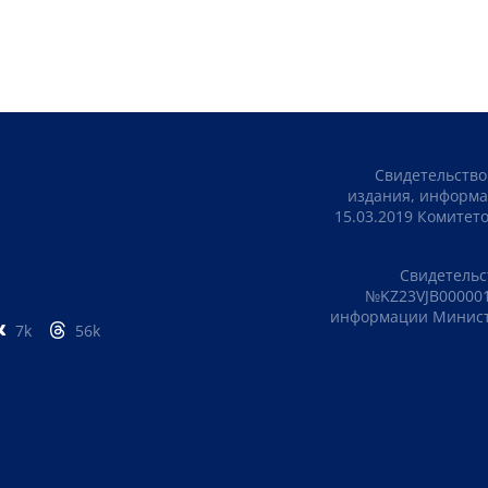
Свидетельство
издания, информа
15.03.2019 Комите
Свидетельс
№KZ23VJB000001
информации Министе
7k
56k