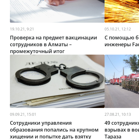
19.10.21, 9:21
05.10.21, 12:12
Проверка на предмет вакцинации
С помощью б
сотрудников в Алматы –
инженеры Fac
промежуточный итог
09.09.21, 15:01
27.08.21, 10:13
Сотрудники управления
49 сотрудник
образования попались на крупном
взрывах в во
хищении и попытке дать взятку
Тараза