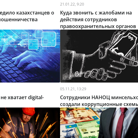
21.01.22, 9:20
едило казахстанцев о
Куда звонить с жалобами на
мошенничества
действия сотрудников
правоохранительных органов
05.11.21, 13:29
е хватает digital-
Сотрудники НАНОЦ минсельх
создали коррупционные схем