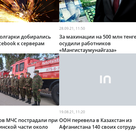
28.09.21, 11:50
олгарки добирались
За махинации на 500 млн тенг
ebook к серверам
осудили работников
«Мангистаумунайгаза»
19.08.21, 11:20
ов МЧС пострадали при
ООН перевела в Казахстан из
инской части около
Афганистана 140 своих сотруд