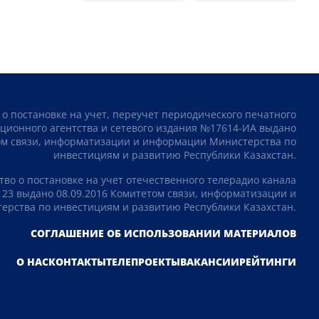
 о постановке на учет, переучет периодического печатного
ционного агентства и сетевого издания №17614-ИА выдано
том связи, информатизации и информации Министерства по
инвестициям и развитию Республики Казахстан.
тво о постановке на учет отечественного телерадио канала
23 выдано 08.09.2016 Комитетом связи, информатизации и
рства по инвестициям и развитию Республики Казахстан.
СОГЛАШЕНИЕ ОБ ИСПОЛЬЗОВАНИИ МАТЕРИАЛОВ
О НАС
КОНТАКТЫ
ТЕЛЕПРОЕКТЫ
ВАКАНСИИ
РЕЙТИНГИ