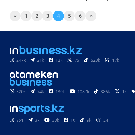
«
1
2
3
4
5
6
»
247k
21k
12k
75
523k
17k
520k
74k
130k
1087k
386k
1k
851
3k
33k
10
9k
24