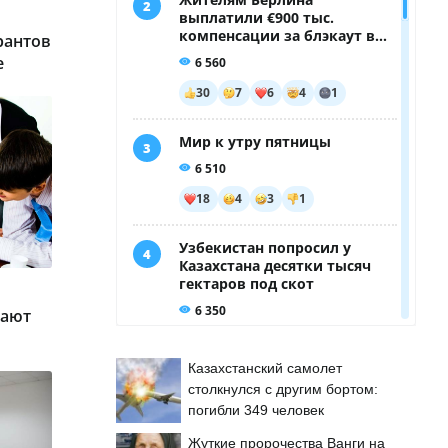
рантов
е
чают
Казахстанский самолет
столкнулся с другим бортом:
погибли 349 человек
Жуткие пророчества Ванги на