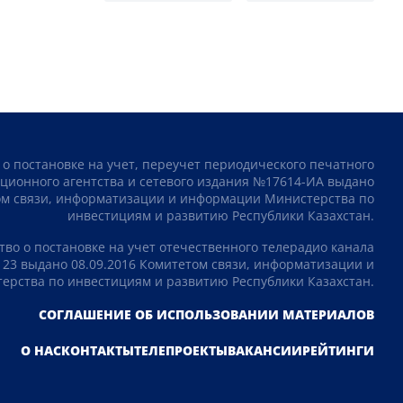
 о постановке на учет, переучет периодического печатного
ционного агентства и сетевого издания №17614-ИА выдано
том связи, информатизации и информации Министерства по
инвестициям и развитию Республики Казахстан.
тво о постановке на учет отечественного телерадио канала
23 выдано 08.09.2016 Комитетом связи, информатизации и
рства по инвестициям и развитию Республики Казахстан.
СОГЛАШЕНИЕ ОБ ИСПОЛЬЗОВАНИИ МАТЕРИАЛОВ
О НАС
КОНТАКТЫ
ТЕЛЕПРОЕКТЫ
ВАКАНСИИ
РЕЙТИНГИ