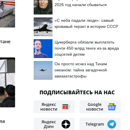
2026 год начали сбываться
«С неба падали люди»: самый
кровавый теракт в истории СССР
тане
Цукерберга обязали выплатить
почти 450 млрд тенге из-за вреда
соцсетей детям
Он просто исчез над Тихим
океаном: тайна загадочной
авиакатастрофы
ПОДПИСЫВАЙТЕСЬ НА НАС
Яндекс
Google
новости
новости
ля
Яндекс
Telegram
Дзен