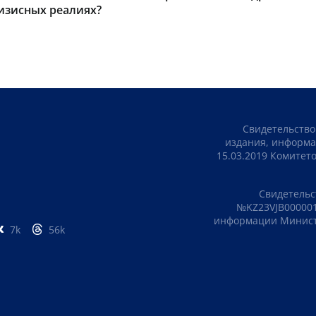
изисных реалиях?
Свидетельство
издания, информа
15.03.2019 Комите
Свидетельс
№KZ23VJB000001
информации Министе
7k
56k