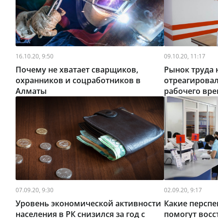
16.10.20, 9:50
09.10.20, 11:17
Почему не хватает сварщиков,
Рынок труда
охранников и соцработников в
отреагирова
Алматы
рабочего вре
масштабным 
07.09.20, 9:30
02.09.20, 9:17
Уровень экономической активности
Какие перспе
населения в РК снизился за год с
помогут вос