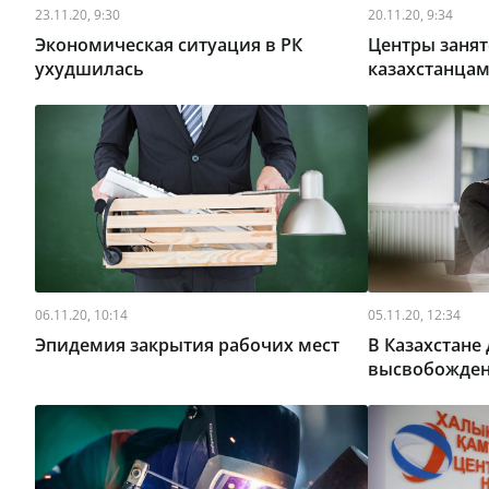
23.11.20, 9:30
20.11.20, 9:34
Экономическая ситуация в РК
Центры занят
ухудшилась
казахстанца
06.11.20, 10:14
05.11.20, 12:34
Эпидемия закрытия рабочих мест
В Казахстане
высвобожден