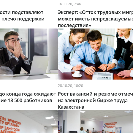
16.11.20, 7:46
ости подставляют
Эксперт: «Отток трудовых миг
м плечо поддержки
может иметь непредсказуемы
последствия»
28.10.20, 10:20
 до конца года ожидают
Рост вакансий и резюме отме
ие 18 500 работников
на электронной бирже труда
Казахстана