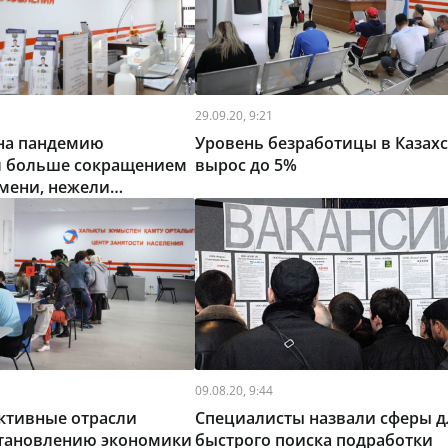
29.09.20, 9:21
 на пандемию
Уровень безработицы в Казахс
л больше сокращением
вырос до 5%
мени, нежели
ростом безработицы
09.08.20, 9:44
ктивные отрасли
Специалисты назвали сферы д
становлению экономики
быстрого поиска подработки