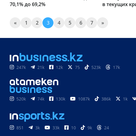
70,1% до 69,2%
в текущих кр
«
1
2
3
4
5
6
7
»
247k
21k
12k
75
523k
17k
520k
74k
130k
1087k
386k
1k
851
3k
33k
10
9k
24