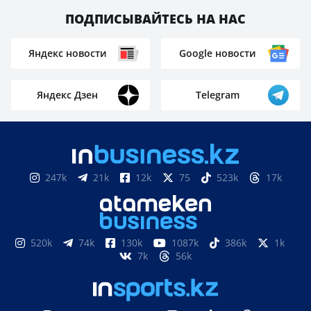
ПОДПИСЫВАЙТЕСЬ НА НАС
Яндекс новости
Google новости
Яндекс Дзен
Telegram
247k
21k
12k
75
523k
17k
520k
74k
130k
1087k
386k
1k
7k
56k