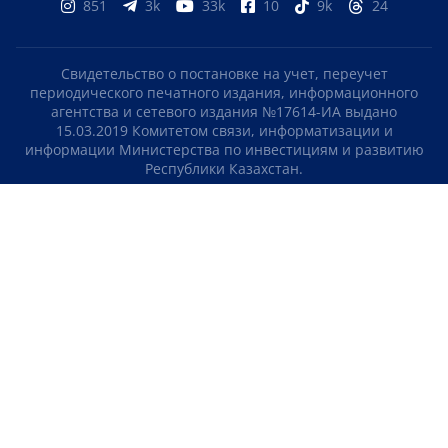
851
3k
33k
10
9k
24
Свидетельство о постановке на учет, переучет
периодического печатного издания, информационного
агентства и сетевого издания №17614-ИА выдано
15.03.2019 Комитетом связи, информатизации и
информации Министерства по инвестициям и развитию
Республики Казахстан.
Свидетельство о постановке на учет отечественного
телерадио канала №KZ23VJB00000123 выдано 08.09.2016
Комитетом связи, информатизации и информации
Министерства по инвестициям и развитию Республики
Казахстан.
СОГЛАШЕНИЕ ОБ ИСПОЛЬЗОВАНИИ МАТЕРИАЛОВ
О НАС
КОНТАКТЫ
ТЕЛЕПРОЕКТЫ
ВАКАНСИИ
РЕЙТИНГИ