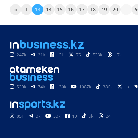
«
1
13
14
15
16
17
18
19
20
...
5
247k
21k
12k
75
523k
17k
520k
74k
130k
1087k
386k
1k
851
3k
33k
10
9k
24