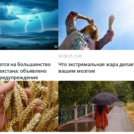
02.08.25, 5:20
атся на большинство
Что экстремальная жара делае
ахстана: объявлено
вашим мозгом
редупреждение