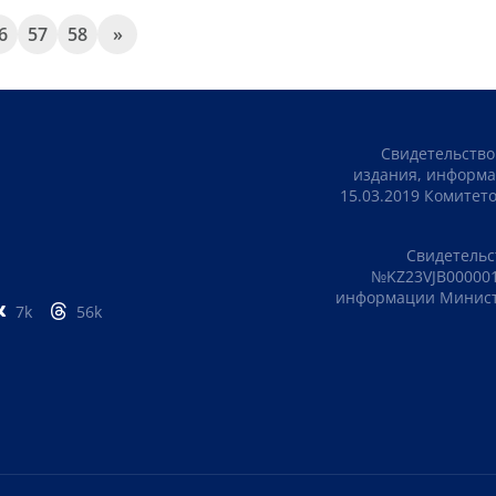
6
57
58
»
Свидетельство
издания, информа
15.03.2019 Комите
Свидетельс
№KZ23VJB000001
информации Министе
7k
56k