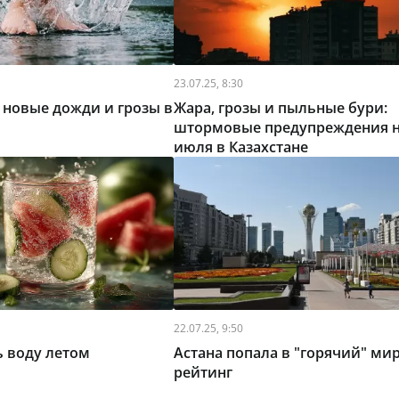
23.07.25, 8:30
 новые дожди и грозы в
Жара, грозы и пыльные бури:
штормовые предупреждения н
июля в Казахстане
22.07.25, 9:50
 воду летом
Астана попала в "горячий" ми
рейтинг