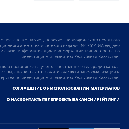
 о постановке на учет, переучет периодического печатного
ционного агентства и сетевого издания №17614-ИА выдано
том связи, информатизации и информации Министерства по
инвестициям и развитию Республики Казахстан.
тво о постановке на учет отечественного телерадио канала
23 выдано 08.09.2016 Комитетом связи, информатизации и
рства по инвестициям и развитию Республики Казахстан.
СОГЛАШЕНИЕ ОБ ИСПОЛЬЗОВАНИИ МАТЕРИАЛОВ
О НАС
КОНТАКТЫ
ТЕЛЕПРОЕКТЫ
ВАКАНСИИ
РЕЙТИНГИ