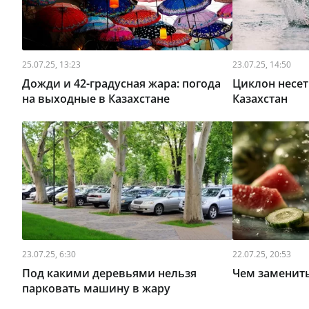
25.07.25, 13:23
23.07.25, 14:50
Дожди и 42-градусная жара: погода
Циклон несет
на выходные в Казахстане
Казахстан
23.07.25, 6:30
22.07.25, 20:53
Под какими деревьями нельзя
Чем заменить
парковать машину в жару