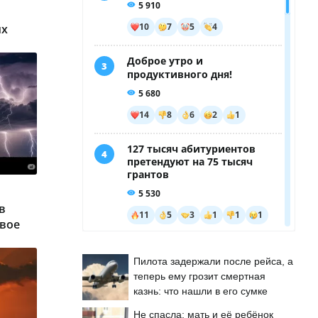
ых
в
вое
Пилота задержали после рейса, а
теперь ему грозит смертная
казнь: что нашли в его сумке
Не спасла: мать и её ребёнок