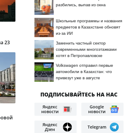
разбились, выпав из окна
Школьные программы и названия
предметов в Казахстане обновят
из-за ИИ
а 23
Заменить частный сектор
современными многоэтажками
хотят в Петропавловске
Volkswagen отправил первые
автомобили в Казахстан: что
привезут уже в августе
ПОДПИСЫВАЙТЕСЬ НА НАС
Яндекс
Google
новости
новости
ровой
Яндекс
Telegram
Дзен