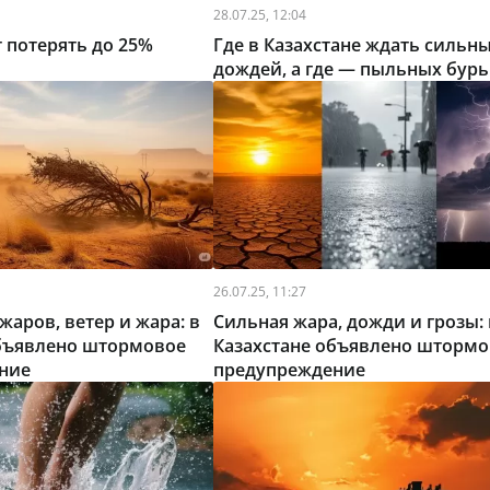
28.07.25, 12:04
 потерять до 25%
Где в Казахстане ждать сильн
дождей, а где — пыльных бурь
26.07.25, 11:27
жаров, ветер и жара: в
Сильная жара, дожди и грозы: 
объявлено штормовое
Казахстане объявлено штормо
ние
предупреждение