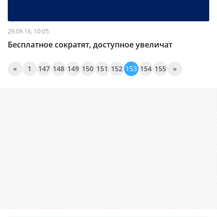
29.09.16, 10:05
Бесплатное сократят, доступное увеличат
«
1
147
148
149
150
151
152
153
154
155
»