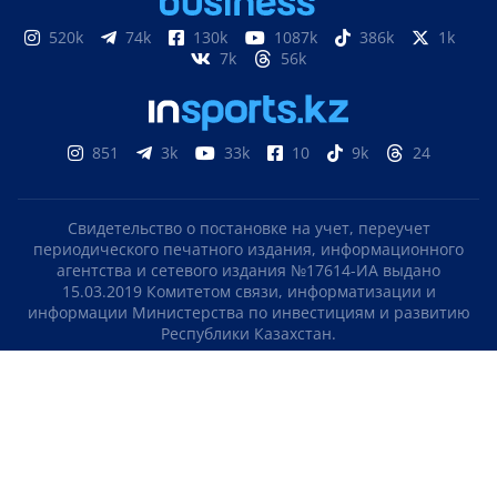
520k
74k
130k
1087k
386k
1k
7k
56k
851
3k
33k
10
9k
24
Свидетельство о постановке на учет, переучет
периодического печатного издания, информационного
агентства и сетевого издания №17614-ИА выдано
15.03.2019 Комитетом связи, информатизации и
информации Министерства по инвестициям и развитию
Республики Казахстан.
Свидетельство о постановке на учет отечественного
телерадио канала №KZ23VJB00000123 выдано 08.09.2016
Комитетом связи, информатизации и информации
Министерства по инвестициям и развитию Республики
Казахстан.