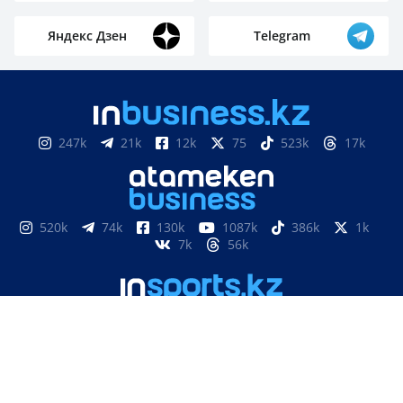
Яндекс Дзен
Telegram
247k
21k
12k
75
523k
17k
520k
74k
130k
1087k
386k
1k
7k
56k
851
3k
33k
10
9k
24
Свидетельство о постановке на учет, переучет
периодического печатного издания, информационного