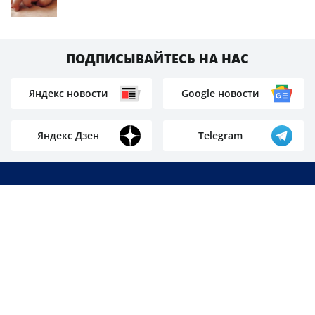
ПОДПИСЫВАЙТЕСЬ НА НАС
Яндекс новости
Google новости
Яндекс Дзен
Telegram
247k
21k
12k
75
523k
17k
520k
74k
130k
1087k
386k
1k
7k
56k