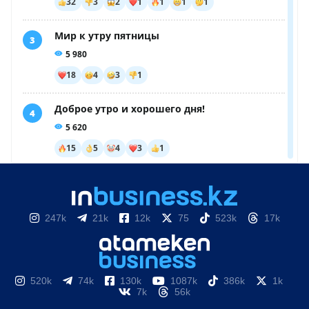
247k
21k
12k
75
523k
17k
520k
74k
130k
1087k
386k
1k
7k
56k