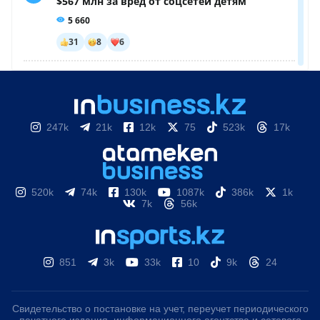
247k
21k
12k
75
523k
17k
520k
74k
130k
1087k
386k
1k
7k
56k
851
3k
33k
10
9k
24
Свидетельство о постановке на учет, переучет периодического