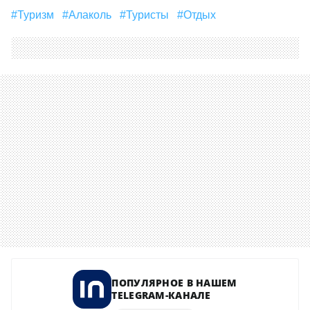
#туризм
#Алаколь
#туристы
#отдых