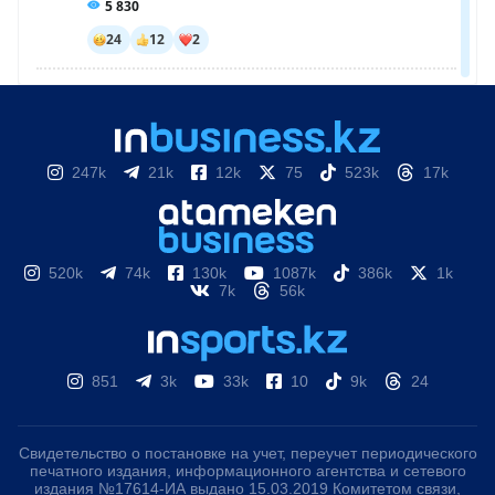
247k
21k
12k
75
523k
17k
520k
74k
130k
1087k
386k
1k
7k
56k
851
3k
33k
10
9k
24
Свидетельство о постановке на учет, переучет периодического
печатного издания, информационного агентства и сетевого
издания №17614-ИА выдано 15.03.2019 Комитетом связи,