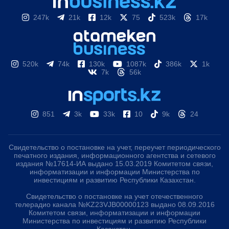
247k
21k
12k
75
523k
17k
520k
74k
130k
1087k
386k
1k
7k
56k
851
3k
33k
10
9k
24
Свидетельство о постановке на учет, переучет периодического
печатного издания, информационного агентства и сетевого
издания №17614-ИА выдано 15.03.2019 Комитетом связи,
информатизации и информации Министерства по
инвестициям и развитию Республики Казахстан.
Свидетельство о постановке на учет отечественного
телерадио канала №KZ23VJB00000123 выдано 08.09.2016
Комитетом связи, информатизации и информации
Министерства по инвестициям и развитию Республики