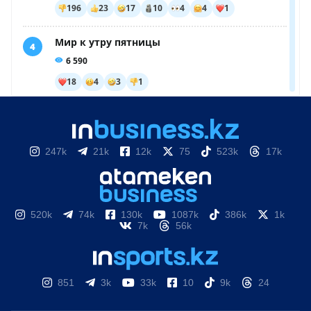
247k
21k
12k
75
523k
17k
520k
74k
130k
1087k
386k
1k
7k
56k
851
3k
33k
10
9k
24