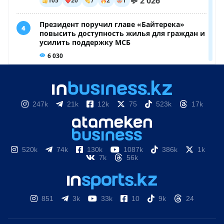
247k
21k
12k
75
523k
17k
520k
74k
130k
1087k
386k
1k
7k
56k
851
3k
33k
10
9k
24