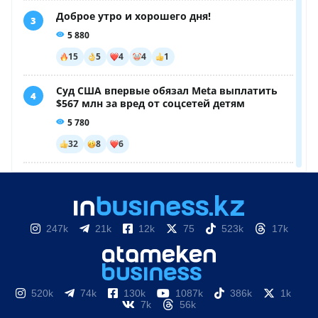
247k
21k
12k
75
523k
17k
520k
74k
130k
1087k
386k
1k
7k
56k