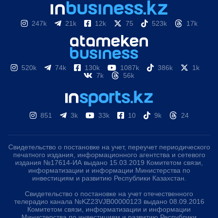
247k
21k
12k
75
523k
17k
520k
74k
130k
1087k
386k
1k
7k
56k
851
3k
33k
10
9k
24
Свидетельство о постановке на учет, переучет периодического
печатного издания, информационного агентства и сетевого
издания №17614-ИА выдано 15.03.2019 Комитетом связи,
информатизации и информации Министерства по
инвестициям и развитию Республики Казахстан.
Свидетельство о постановке на учет отечественного
телерадио канала №KZ23VJB00000123 выдано 08.09.2016
Комитетом связи, информатизации и информации
Министерства по инвестициям и развитию Республики