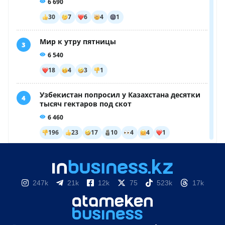
247k
21k
12k
75
523k
17k