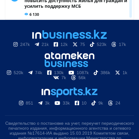
247k
21k
12k
75
523k
17k
520k
74k
130k
1087k
386k
1k
7k
56k
851
3k
33k
10
9k
24
Свидетельство о постановке на учет, переучет периодического
печатного издания, информационного агентства и сетевого
издания №17614-ИА выдано 15.03.2019 Комитетом связи,
информатизации и информации Министерства по