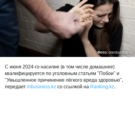
Фото:
orenburzhie.ru
С июня 2024-го насилие (в том числе домашнее)
квалифицируется по уголовным статьям "Побои" и
"Умышленное причинение лёгкого вреда здоровью",
передает
inbusiness.kz
со ссылкой на
Ranking.kz
.