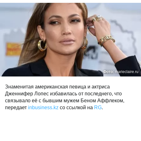
Фото:
marieclaire.ru
Знаменитая американская певица и актриса
Дженнифер Лопес избавилась от последнего, что
связывало её с бывшим мужем Беном Аффлеком,
передает
inbusiness.kz
со ссылкой на
RG
.