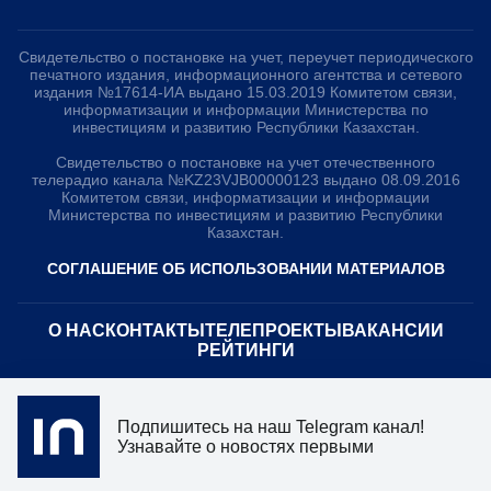
Свидетельство о постановке на учет, переучет периодического
печатного издания, информационного агентства и сетевого
издания №17614-ИА выдано 15.03.2019 Комитетом связи,
информатизации и информации Министерства по
инвестициям и развитию Республики Казахстан.
Свидетельство о постановке на учет отечественного
телерадио канала №KZ23VJB00000123 выдано 08.09.2016
Комитетом связи, информатизации и информации
Министерства по инвестициям и развитию Республики
Казахстан.
СОГЛАШЕНИЕ ОБ ИСПОЛЬЗОВАНИИ МАТЕРИАЛОВ
О НАС
КОНТАКТЫ
ТЕЛЕПРОЕКТЫ
ВАКАНСИИ
РЕЙТИНГИ
Медиахолдинг «Atameken Business»
Подпишитесь на наш Telegram канал!
ПОЛИТИКА КОНФИДЕНЦИАЛЬНОСТИ
Узнавайте о новостях первыми