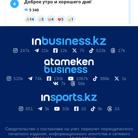
247k
21k
12k
75
523k
17k
520k
74k
130k
1087k
386k
1k
7k
56k
851
3k
33k
10
9k
24
Свидетельство о постановке на учет, переучет периодического
печатного издания, информационного агентства и сетевого