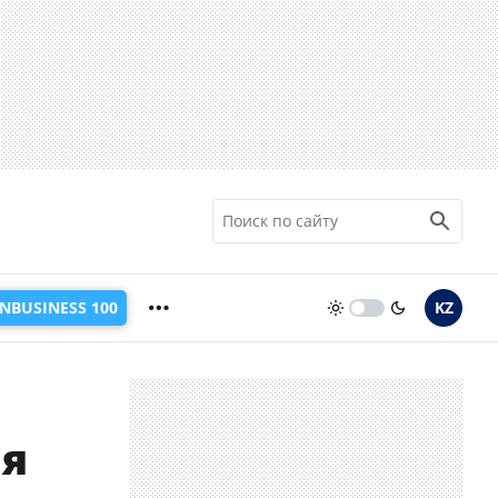
INBUSINESS 100
KZ
ля