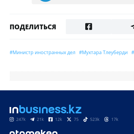
ПОДЕЛИТЬСЯ
#Министр иностранных дел
#Мухтара Тлеуберди
247k
21k
12k
75
523k
17k