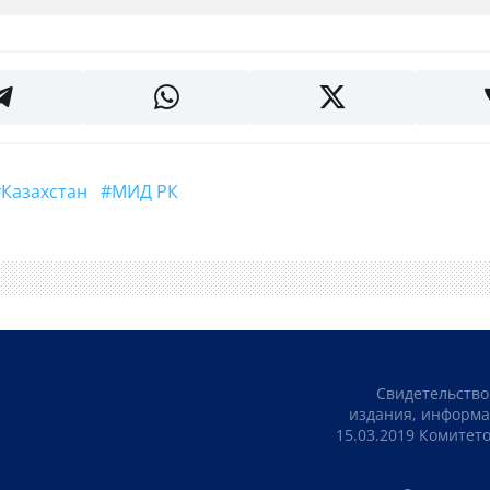
#Казахстан
#МИД РК
Свидетельство
издания, информа
15.03.2019 Комите