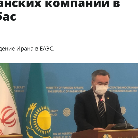
анских компаний в
бас
дение Ирана в ЕАЭС.