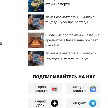
атауын өзгертті
Үкімет азаматтарға 1,5 миллион
теңгеден үлестіре бастады
Школьные программы и названия
предметов в Казахстане обновят
а
из-за ИИ
Үкімет азаматтарға 1,5 миллион
теңгеден үлестіре бастады
ПОДПИСЫВАЙТЕСЬ НА НАС
Яндекс
Google
новости
новости
Яндекс
Telegram
Дзен