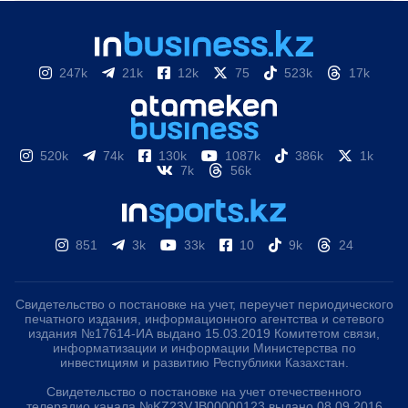
247k
21k
12k
75
523k
17k
520k
74k
130k
1087k
386k
1k
7k
56k
851
3k
33k
10
9k
24
Свидетельство о постановке на учет, переучет периодического
печатного издания, информационного агентства и сетевого
издания №17614-ИА выдано 15.03.2019 Комитетом связи,
информатизации и информации Министерства по
инвестициям и развитию Республики Казахстан.
Свидетельство о постановке на учет отечественного
телерадио канала №KZ23VJB00000123 выдано 08.09.2016