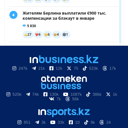
247k
21k
12k
75
523k
17k
520k
74k
130k
1087k
386k
1k
7k
56k
851
3k
33k
10
9k
24