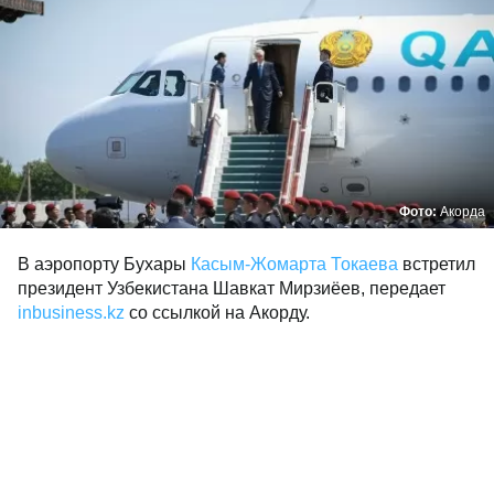
Фото:
Акорда
В аэропорту Бухары
Касым-Жомарта Токаева
встретил
президент Узбекистана Шавкат Мирзиёев, передает
inbusiness.kz
со ссылкой на Акорду.