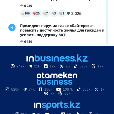
247k
21k
12k
75
523k
17k
520k
74k
130k
1087k
386k
1k
7k
56k