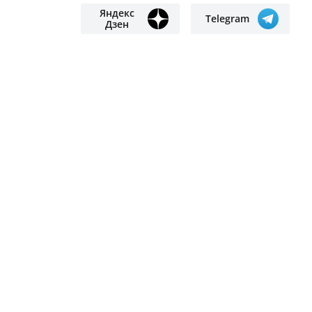
разбились, выпав из окна
Школьные программы и названия
предметов в Казахстане обновят
из-за ИИ
Заменить частный сектор
современными многоэтажками
хотят в Петропавловске
Volkswagen отправил первые
автомобили в Казахстан: что
привезут уже в августе
ПОДПИСЫВАЙТЕСЬ НА НАС
Яндекс
Google
новости
новости
Яндекс
Telegram
Дзен