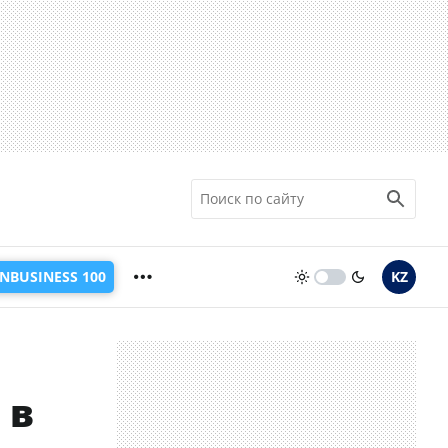
INBUSINESS 100
KZ
 в