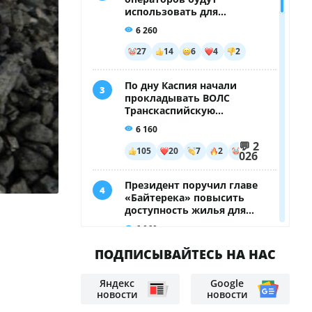
Пилота задержали после рейса, а
теперь ему грозит смертная
казнь: что нашли в его сумке
Не спасла: мать и её ребёнок