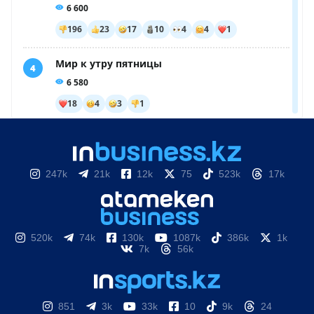
247k
21k
12k
75
523k
17k
520k
74k
130k
1087k
386k
1k
7k
56k
851
3k
33k
10
9k
24