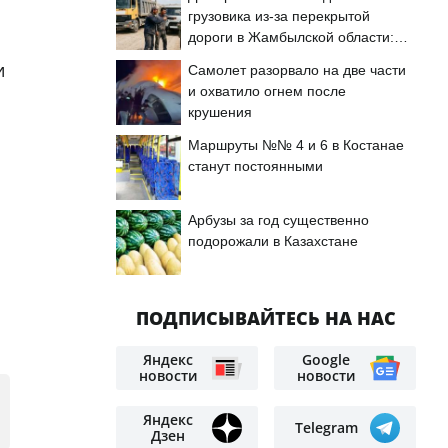
грузовика из-за перекрытой
дороги в Жамбылской области:
подробности
и
Самолет разорвало на две части
и охватило огнем после
крушения
Маршруты №№ 4 и 6 в Костанае
станут постоянными
Арбузы за год существенно
подорожали в Казахстане
ПОДПИСЫВАЙТЕСЬ НА НАС
Яндекс
Google
новости
новости
Яндекс
Telegram
Дзен