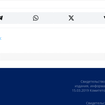
с
Свидетельство
издания, информа
15.03.2019 Комите
Свидетельс