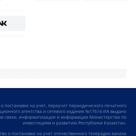
 о постановке на учет, переучет периодического печатного
ционного агентства и сетевого издания №17614-ИА выдано
том связи, информатизации и информации Министерства по
инвестициям и развитию Республики Казахстан.
тво о постановке на учет отечественного телерадио канала