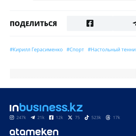
ПОДЕЛИТЬСЯ
#Кирилл Герасименко
#Спорт
#Настольный тенни
247k
21k
12k
75
523k
17k