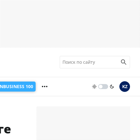
INBUSINESS 100
KZ
ге