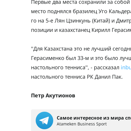
Первые два места сохранили за собой 
место поднялся бразилец Уго Кальдеран
го на 5-е Лян Цзинкунь (Китай) и Дмит
позиции и казахстанец Кирилл Герасим
''Для Казахстана это не лучший сегод
Герасименко был 33-м и это было луч
настольного тенниса'', - рассказал
inbu
настольного тенниса РК Данил Пак.
Петр Акутионов
Самое интересное из мира сп
Аtameken Business Sport