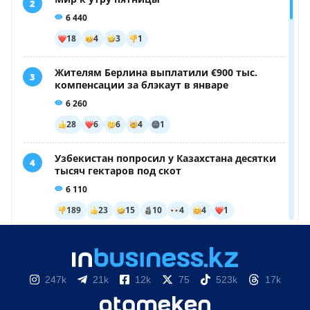
247k
21k
12k
75
523k
17k