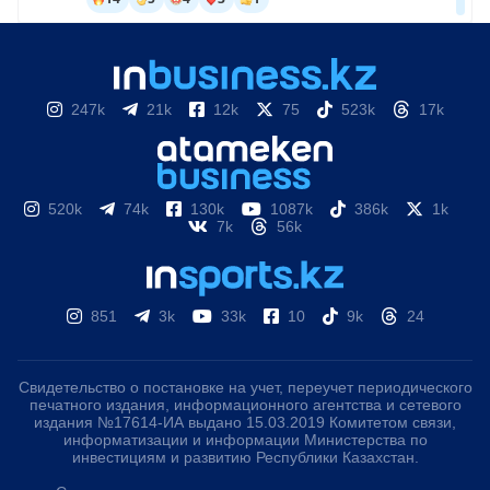
247k
21k
12k
75
523k
17k
520k
74k
130k
1087k
386k
1k
7k
56k
851
3k
33k
10
9k
24
Свидетельство о постановке на учет, переучет периодического
печатного издания, информационного агентства и сетевого
издания №17614-ИА выдано 15.03.2019 Комитетом связи,
информатизации и информации Министерства по
инвестициям и развитию Республики Казахстан.