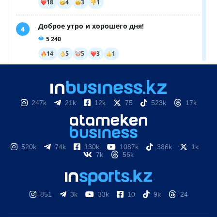
247k
21k
12k
75
523k
17k
520k
74k
130k
1087k
386k
1k
7k
56k
851
3k
33k
10
9k
24