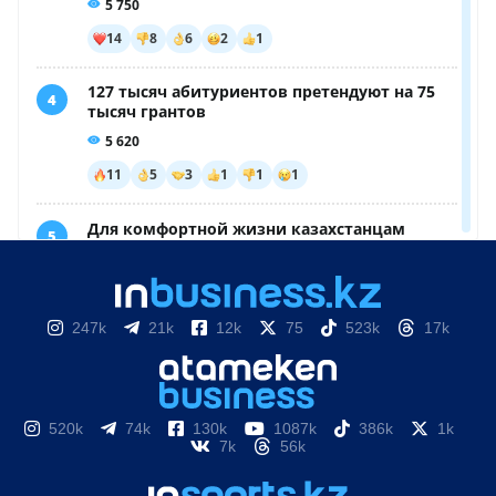
247k
21k
12k
75
523k
17k
520k
74k
130k
1087k
386k
1k
7k
56k