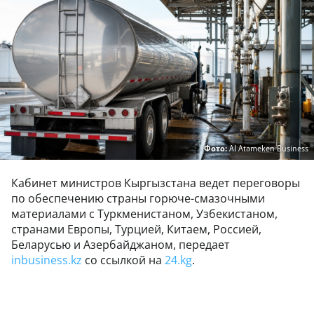
Фото:
AI Atameken Business
Кабинет министров Кыргызстана ведет переговоры
по обеспечению страны горюче-смазочными
материалами с Туркменистаном, Узбекистаном,
странами Европы, Турцией, Китаем, Россией,
Беларусью и Азербайджаном, передает
inbusiness.kz
со ссылкой на
24.kg
.