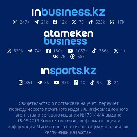
247k
21k
12k
75
523k
17k
520k
74k
130k
1087k
386k
1k
7k
56k
851
3k
33k
10
9k
24
Свидетельство о постановке на учет, переучет
периодического печатного издания, информационного
агентства и сетевого издания №17614-ИА выдано
15.03.2019 Комитетом связи, информатизации и
информации Министерства по инвестициям и развитию
Республики Казахстан.