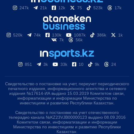
247k
21k
12k
75
523k
17k
520k
74k
130k
1087k
386k
1k
7k
56k
851
3k
33k
10
9k
24
Свидетельство о постановке на учет, переучет периодического
печатного издания, информационного агентства и сетевого
издания №17614-ИА выдано 15.03.2019 Комитетом связи,
информатизации и информации Министерства по
инвестициям и развитию Республики Казахстан.
Свидетельство о постановке на учет отечественного
телерадио канала №KZ23VJB00000123 выдано 08.09.2016
Комитетом связи, информатизации и информации
Министерства по инвестициям и развитию Республики
Казахстан.