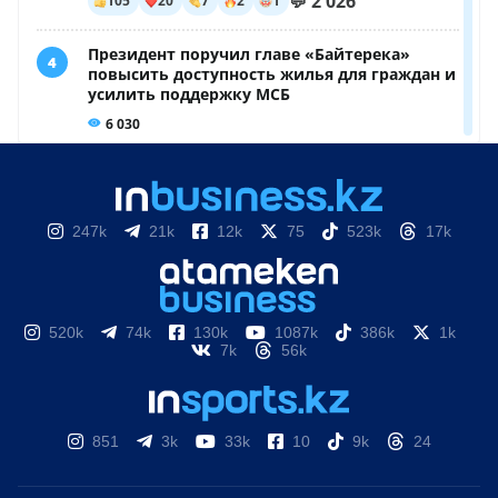
247k
21k
12k
75
523k
17k
520k
74k
130k
1087k
386k
1k
7k
56k
851
3k
33k
10
9k
24