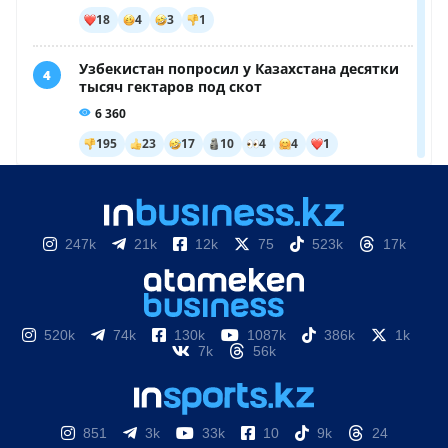
247k
21k
12k
75
523k
17k
520k
74k
130k
1087k
386k
1k
7k
56k
851
3k
33k
10
9k
24